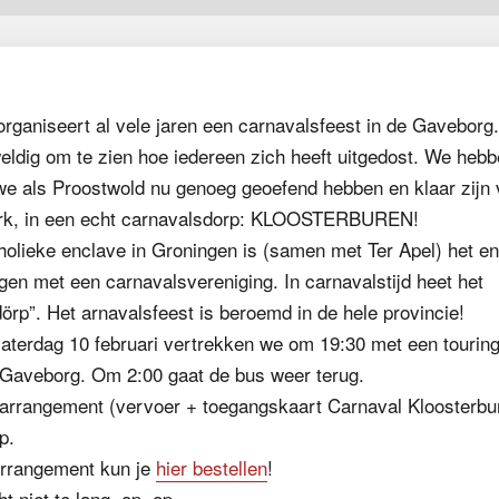
ganiseert al vele jaren een carnavalsfeest in de Gaveborg. 
ldig om te zien hoe iedereen zich heeft uitgedost. We hebb
we als Proostwold nu genoeg geoefend hebben en klaar zijn 
rk, in een echt carnavalsdorp: KLOOSTERBUREN!
olieke enclave in Groningen is (samen met Ter Apel) het en
gen met een carnavalsvereniging. In carnavalstijd heet het
örp”. Het arnavalsfeest is beroemd in de hele provincie!
terdag 10 februari vertrekken we om 19:30 met een tourin
 Gaveborg. Om 2:00 gaat de bus weer terug.
arrangement (vervoer + toegangskaart Carnaval Kloosterbu
p.
arrangement kun je
hier bestellen
!
 niet te lang, op=op.