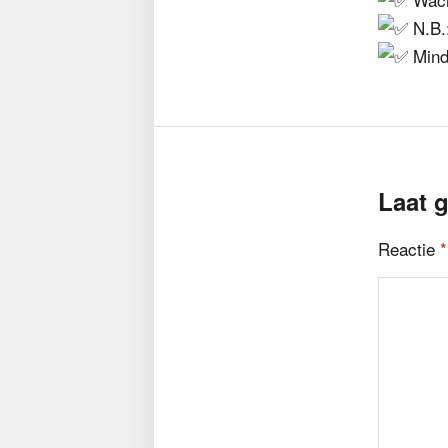
N.B.:
Minde
Laat g
Reactie
*