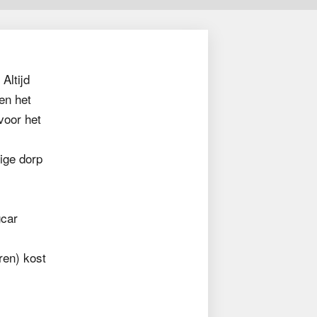
Altijd
en het
voor het
ige dorp
gcar
ren) kost