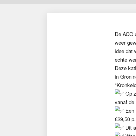
De ACO or
weer gewe
idee dat 
echte we
Deze kath
in Gronin
“Kronkeld
Op za
vanaf de
Een 
€29,50 p.
Dit 
Wacht