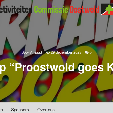
door
Arnaud
29 december 2023
0
p “Proostwold goes 
en
Sponsors
Over ons