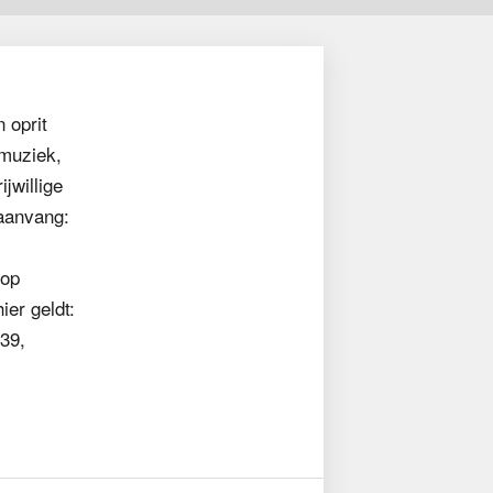
 oprit
muziek,
jwillige
 aanvang:
 op
ier geldt:
239,