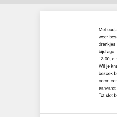
Met oudja
weer bes
drankjes 
bijdrage 
13:00, ei
Wil je kn
bezoek b
neem een 
aanvang: 
Tot slot 